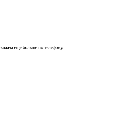
М
скажем еще больше по телефону.
М
M
Н