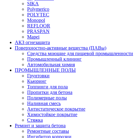
SIKA
Polymerico
POLYTEC
Monopol
REFLOOR
PRASPAN
Mapei
АКЗ огнезащита
Поверхностно-активные вещества (ПАВы)
Средства моющие для пищевой промышленности
Промышленный клининг
Автомобильная химия
ПРОМЫШЛЕННЫЕ ПОЛЫ
Грунтовки
Кьюринг
Топпинги для пола
Пропитки для бетона
Полимерные полы
Наливная смесь
Антистатическое покрытие
Химостойкое покрытие
Стяжка
Ремонт и защита бетона
Ремонтные составы
Ингибитор коррозии