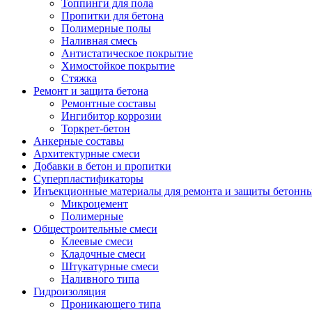
Топпинги для пола
Пропитки для бетона
Полимерные полы
Наливная смесь
Антистатическое покрытие
Химостойкое покрытие
Стяжка
Ремонт и защита бетона
Ремонтные составы
Ингибитор коррозии
Торкрет-бетон
Анкерные составы
Архитектурные смеси
Добавки в бетон и пропитки
Суперпластификаторы
Инъекционные материалы для ремонта и защиты бетонн
Микроцемент
Полимерные
Общестроительные смеси
Клеевые смеси
Кладочные смеси
Штукатурные смеси
Наливного типа
Гидроизоляция
Проникающего типа