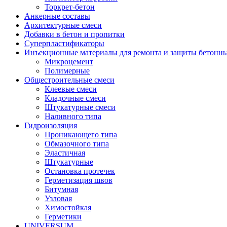
Торкрет-бетон
Анкерные составы
Архитектурные смеси
Добавки в бетон и пропитки
Суперпластификаторы
Инъекционные материалы для ремонта и защиты бетонн
Микроцемент
Полимерные
Общестроительные смеси
Клеевые смеси
Кладочные смеси
Штукатурные смеси
Наливного типа
Гидроизоляция
Проникающего типа
Обмазочного типа
Эластичная
Штукатурные
Остановка протечек
Герметизация швов
Битумная
Узловая
Химостойкая
Герметики
UNIVERSUM